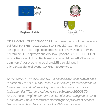
GENIA CONSULTING SERVICE S.R.L. ha ricevuto un contributo a valore
sui fondi ‘POR FESR 2014-2020. Asse III Attività 3.7.1. Interventi a
sostegno delle micro e piccole imprese per l’innovazione attraverso
l’utilizzo dell’ICT. Approvazione Avviso a Sportello BRIDGE TO DIGITAL
2020 – Regione Umbria ‘ Per la realizzazione del progetto “Genia E-
commerce” per e-commerce di prodotti e servizi legati
all’organizzazione di eventi, CUP 167H20001390007
GENIA CONSULTING SERVICE S.R.L. a bénéficié d’un financement dans
le cadre du « POR FESR 2014-2020. Axe III Activité 3.7.1. Interventions en
faveur des micro et petites entreprises pour l’innovation à travers
l’utilisation des TIC. Approvazione Avviso a Sportello BRIDGE TO
DIGITAL 2020 – Regione Umbria » en ce qui concerne le projet « Genia
E-commerce » pour le commerce électronique de produits et services
liés à l’organisation d’événements, CUP 167H20001390007.