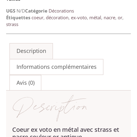
UGS
N/D
Catégorie
Décorations
Étiquettes
coeur
,
décoration
,
ex-voto
,
métal
,
nacre
,
or
,
strass
Description
Informations complémentaires
Avis (0)
Description
Coeur ex voto en métal avec strass et
nacre couleur or antique.