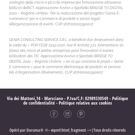
sostegno delle micro e piccole imprese per l’innovazione attraverso
l’utilizzo dell’ICT. Approvazione Avviso a Sportello BRIDGE TO DIGITAL
2020 – Regione Umbria ‘ Per la realizzazione del progetto “Genia E-
commerce” per e-commerce di prodotti e servizi legati
all’organizzazione di eventi, CUP 167H20001390007
GENIA CONSULTING SERVICE S.R.L. a bénéficié d’un financement dans
le cadre du « POR FESR 2014-2020. Axe III Activité 3.7.1. Interventions en
faveur des micro et petites entreprises pour l’innovation à travers
l’utilisation des TIC. Approvazione Avviso a Sportello BRIDGE TO
DIGITAL 2020 – Regione Umbria » en ce qui concerne le projet « Genia
E-commerce » pour le commerce électronique de produits et services
liés à l’organisation d’événements, CUP 167H20001390007.
Via dei Mattoni,14 - Marsciano - P.Iva/C.F: 02989330549 -
Politique
de confidentialité
-
Politique relative aux cookies
Opéré par
Daruma®
<!-- wpml:html_fragment -->|Tous droits réservés