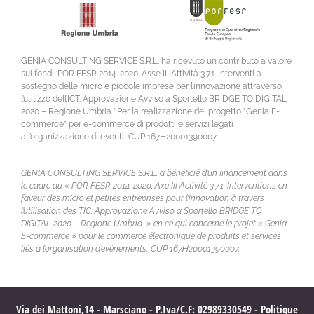
GENIA CONSULTING SERVICE S.R.L. ha ricevuto un contributo a valore
sui fondi ‘POR FESR 2014-2020. Asse III Attività 3.7.1. Interventi a
sostegno delle micro e piccole imprese per l’innovazione attraverso
l’utilizzo dell’ICT. Approvazione Avviso a Sportello BRIDGE TO DIGITAL
2020 – Regione Umbria ‘ Per la realizzazione del progetto “Genia E-
commerce” per e-commerce di prodotti e servizi legati
all’organizzazione di eventi, CUP 167H20001390007
GENIA CONSULTING SERVICE S.R.L. a bénéficié d’un financement dans
le cadre du « POR FESR 2014-2020. Axe III Activité 3.7.1. Interventions en
faveur des micro et petites entreprises pour l’innovation à travers
l’utilisation des TIC. Approvazione Avviso a Sportello BRIDGE TO
DIGITAL 2020 – Regione Umbria » en ce qui concerne le projet « Genia
E-commerce » pour le commerce électronique de produits et services
liés à l’organisation d’événements, CUP 167H20001390007.
Via dei Mattoni,14 - Marsciano - P.Iva/C.F: 02989330549 -
Politique