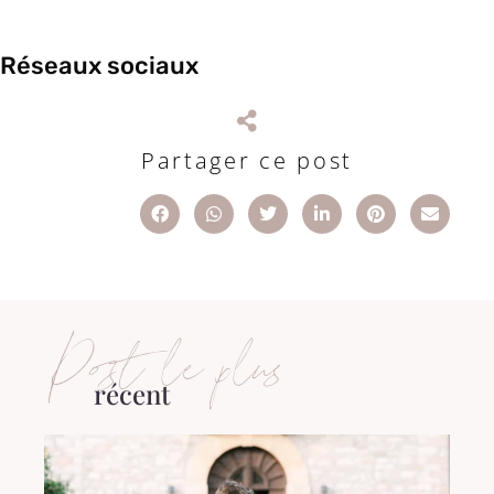
Réseaux sociaux
Partager ce post
Post le plus
récent