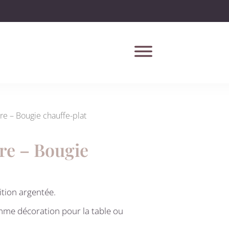
re – Bougie chauffe-plat
re – Bougie
ition argentée.
omme décoration pour la table ou