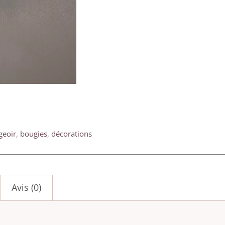
geoir
,
bougies
,
décorations
Avis (0)