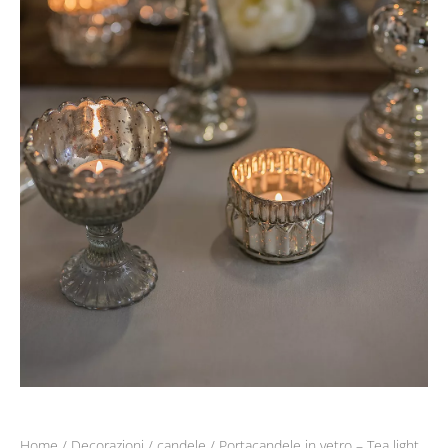
Home
/
Decorazioni
/
candele
/ Portacandele in vetro – Tea light