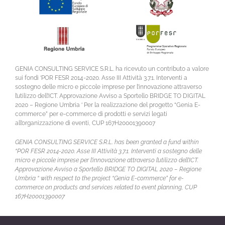
GENIA CONSULTING SERVICE S.R.L. ha ricevuto un contributo a valore
sui fondi ‘POR FESR 2014-2020. Asse III Attività 3.7.1. Interventi a
sostegno delle micro e piccole imprese per l’innovazione attraverso
l’utilizzo dell’ICT. Approvazione Avviso a Sportello BRIDGE TO DIGITAL
2020 – Regione Umbria ‘ Per la realizzazione del progetto “Genia E-
commerce” per e-commerce di prodotti e servizi legati
all’organizzazione di eventi, CUP 167H20001390007
GENIA CONSULTING SERVICE S.R.L. has been granted a fund within
“POR FESR 2014-2020. Asse III Attività 3.7.1. Interventi a sostegno delle
micro e piccole imprese per l’innovazione attraverso l’utilizzo dell’ICT.
Approvazione Avviso a Sportello BRIDGE TO DIGITAL 2020 – Regione
Umbria “ with respect to the project “Genia E-commerce” for e-
commerce on products and services related to event planning, CUP
167H20001390007