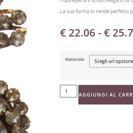
madreperla e strass eleganti di c
La sua forma lo rende perfetto p
€
22.06
-
€
25.
Materiale
AGGIUNGI AL CAR