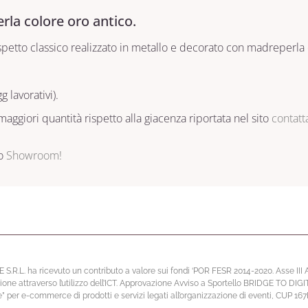
rla colore oro antico.
etto classico realizzato in metallo e decorato con madreperla e 
 lavorativi).
aggiori quantità rispetto alla giacenza riportata nel sito
contatt
ro
Showroom!
L. ha ricevuto un contributo a valore sui fondi ‘POR FESR 2014-2020. Asse III Atti
ione attraverso l’utilizzo dell’ICT. Approvazione Avviso a Sportello BRIDGE TO DIG
per e-commerce di prodotti e servizi legati all’organizzazione di eventi, CUP 1