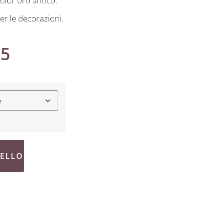
olor oro antico.
er le decorazioni.
75
RELLO