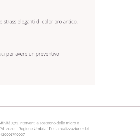
strass eleganti di color oro antico.
aci
per avere un preventivo
vità 3.7.1. Interventi a sostegno delle micro e
ITAL 2020 – Regione Umbria ‘ Per la realizzazione del
67H20001390007