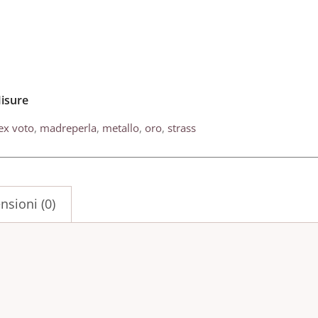
Misure
ex voto
,
madreperla
,
metallo
,
oro
,
strass
nsioni (0)