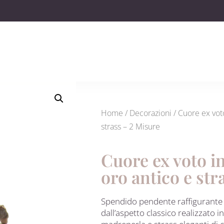
Home
/
Decorazioni
/ Cuore ex voto
strass – 2 Misure
Cuore ex voto i
oro antico e str
Spendido pendente raffigurante 
dall’aspetto classico realizzato 