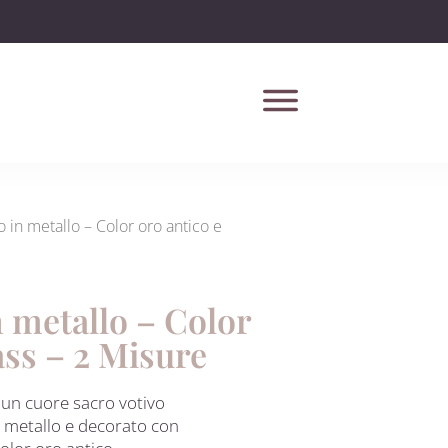
 in metallo – Color oro antico e
n metallo – Color
ass – 2 Misure
un cuore sacro votivo
in metallo e decorato con