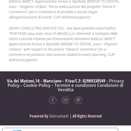
l’utilizzo dell’ICT. Approvazione Avviso a Sportello BRIDGE TO DIGITAL
2020 – Regione Umbria ‘ Per la realizzazione del progetto “Genia E-
commerce” per e-commerce di prodotti e servizi legati
all’organizzazione di eventi, CUP 167H20001390007
GENIA CONSULTING SERVICE S.R.L. has been granted a fund within
“POR FESR 2014-2020. Asse III Attività 3.7.1. Interventi a sostegno delle
micro e piccole imprese per l’innovazione attraverso l’utilizzo dell’ICT.
Approvazione Avviso a Sportello BRIDGE TO DIGITAL 2020 – Regione
Umbria “ with respect to the project “Genia E-commerce” for e-
commerce on products and services related to event planning, CUP
167H20001390007
Via dei Mattoni,14 - Marsciano - P.Iva/C.F: 02989330549 -
Privacy
Policy
-
Cookie Policy
-
Termini e condizioni
Condizioni di
Vendita
Powered By
Daruma®
| All Rights Reserved