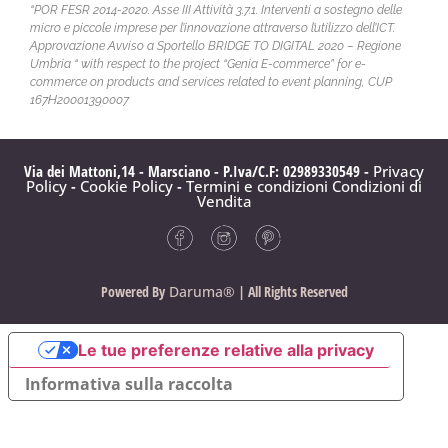
“POR FESR 2014-2020. Asse III Attività 3.7.1. Interventi a sostegno delle
micro e piccole imprese per l’innovazione attraverso l’utilizzo dell’ICT.
Approvazione Avviso a Sportello BRIDGE TO DIGITAL 2020 – Regione
Umbria “ with respect to the project “Genia E-commerce” for e-
commerce on products and services related to event planning, CUP
167H20001390007
Via dei Mattoni,14 - Marsciano - P.Iva/C.F: 02989330549 -
Privacy
Policy
-
Cookie Policy
-
Termini e condizioni
Condizioni di
Vendita
Powered By
Daruma®
| All Rights Reserved
Le tue preferenze relative alla privacy
Informativa sulla raccolta