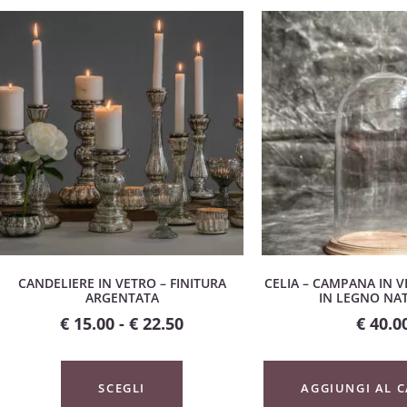
CANDELIERE IN VETRO – FINITURA
CELIA – CAMPANA IN 
ARGENTATA
IN LEGNO NA
€
15.00
-
€
22.50
€
40.0
SCEGLI
AGGIUNGI AL 