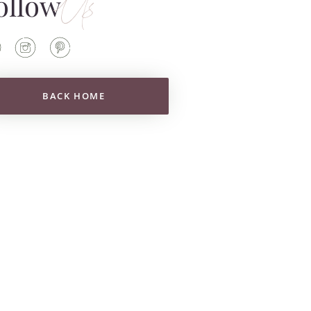
Us
ollow
BACK HOME