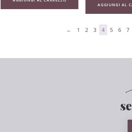
AGGIUNGI AL 
←
1
2
3
4
5
6
7
s