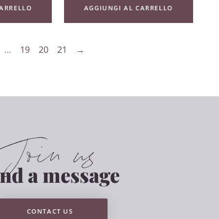
CARRELLO
AGGIUNGI AL CARRELLO
…
19
20
21
→
Join us
end a message
CONTACT US