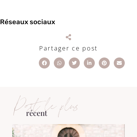
Réseaux sociaux
Partager ce post
Post le plus
récent