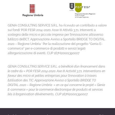
GENIA CONSULTING SERVICE S.R.L. ha ricevuto un contributo a valore
sui fondi ‘POR FESR 2014-2020. Asse III Attività 3.7.1. Interventi a
sostegno delle micro e piccole imprese per l’innovazione attraverso
l’utilizzo dell’ICT. Approvazione Avviso a Sportello BRIDGE TO DIGITAL
2020 – Regione Umbria ‘ Per la realizzazione del progetto “Genia E-
commerce” per e-commerce di prodotti e servizi legati
all’organizzazione di eventi, CUP 167H20001390007
GENIA CONSULTING SERVICE S.R.L. a bénéficié d’un financement dans
le cadre du « POR FESR 2014-2020. Axe III Activité 3.7.1. Interventions en
faveur des micro et petites entreprises pour l’innovation à travers
l’utilisation des TIC. Approvazione Avviso a Sportello BRIDGE TO
DIGITAL 2020 – Regione Umbria » en ce qui concerne le projet « Genia
E-commerce » pour le commerce électronique de produits et services
liés à l’organisation d’événements, CUP 167H20001390007.