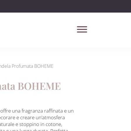
ndela Profumata BOHEME
mata BOHEME
offre una fragranza raffinata e un
ecorare e creare un’atmosfera
aturale e stoppino in cotone,
ta e una lunga durata. Perfetta