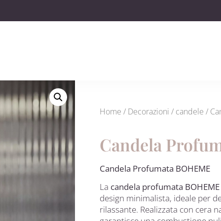
Home
/
Decorazioni
/
candele
/ Ca
Candela Profu
Candela Profumata BOHEME
La
candela profumata BOHEME
design minimalista, ideale per d
rilassante. Realizzata con cera n
garantisce una combustione puli