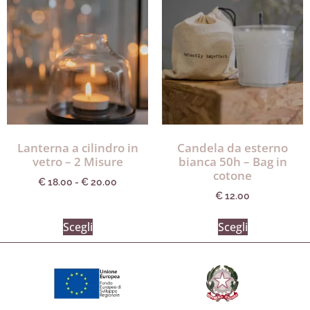
Lanterna a cilindro in
Candela da esterno
vetro – 2 Misure
bianca 50h – Bag in
cotone
€
18.00
-
€
20.00
€
12.00
Scegli
Scegli