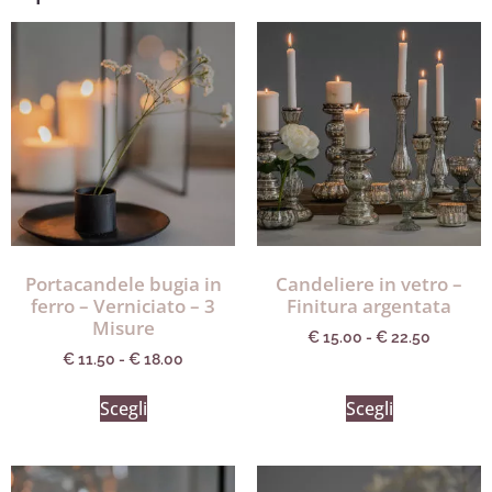
Portacandele bugia in
Candeliere in vetro –
ferro – Verniciato – 3
Finitura argentata
Misure
€
15.00
-
€
22.50
€
11.50
-
€
18.00
Scegli
Scegli