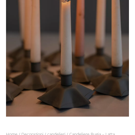
Home
/
Decorazioni
/
candelieri
/ Candeliere Bugia – Latta