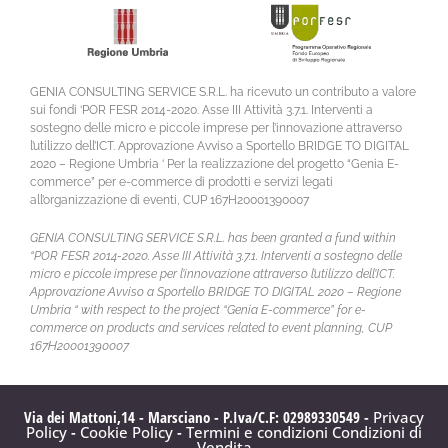
GENIA CONSULTING SERVICE S.R.L. ha ricevuto un contributo a valore
sui fondi ‘POR FESR 2014-2020. Asse III Attività 3.7.1. Interventi a
sostegno delle micro e piccole imprese per l’innovazione attraverso
l’utilizzo dell’ICT. Approvazione Avviso a Sportello BRIDGE TO DIGITAL
2020 – Regione Umbria ‘ Per la realizzazione del progetto “Genia E-
commerce” per e-commerce di prodotti e servizi legati
all’organizzazione di eventi, CUP 167H20001390007
GENIA CONSULTING SERVICE S.R.L. has been granted a fund within
“POR FESR 2014-2020. Asse III Attività 3.7.1. Interventi a sostegno delle
micro e piccole imprese per l’innovazione attraverso l’utilizzo dell’ICT.
Approvazione Avviso a Sportello BRIDGE TO DIGITAL 2020 – Regione
Umbria “ with respect to the project “Genia E-commerce” for e-
commerce on products and services related to event planning, CUP
167H20001390007
Via dei Mattoni,14 - Marsciano - P.Iva/C.F: 02989330549 -
Privacy
Policy
-
Cookie Policy
-
Termini e condizioni
Condizioni di
Vendita