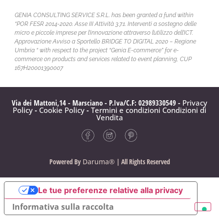
GENIA CONSULTING SERVICE S.R.L. has been granted a fund within
“POR FESR 2014-2020. Asse III Attività 3.7.1. Interventi a sostegno delle
micro e piccole imprese per l’innovazione attraverso l’utilizzo dell’ICT.
Approvazione Avviso a Sportello BRIDGE TO DIGITAL 2020 – Regione
Umbria “ with respect to the project “Genia E-commerce” for e-
commerce on products and services related to event planning, CUP
167H20001390007
Via dei Mattoni,14 - Marsciano - P.Iva/C.F: 02989330549 -
Privacy
Policy
-
Cookie Policy
-
Termini e condizioni
Condizioni di
Vendita
Powered By
Daruma®
| All Rights Reserved
Le tue preferenze relative alla privacy
Informativa sulla raccolta