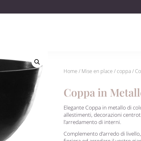
Home
/
Mise en place
/
coppa
/ Co
Coppa in Metall
Elegante Coppa in metallo di col
allestimenti, decorazioni centrot
l’arredamento di interni.
Complemento d’arredo di livello,
fioriera ed arredare il vostro gi