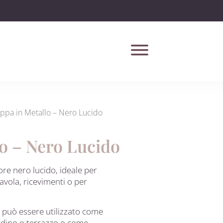
ppa in Metallo – Nero Lucido
o – Nero Lucido
ore nero lucido, ideale per
avola, ricevimenti o per
 può essere utilizzato come
ardino o terrazzo o come