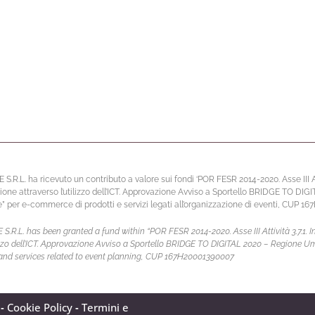
L. ha ricevuto un contributo a valore sui fondi ‘POR FESR 2014-2020. Asse III Atti
ione attraverso l’utilizzo dell’ICT. Approvazione Avviso a Sportello BRIDGE TO DIG
per e-commerce di prodotti e servizi legati all’organizzazione di eventi, CUP 1
L. has been granted a fund within “POR FESR 2014-2020. Asse III Attività 3.7.1. In
ilizzo dell’ICT. Approvazione Avviso a Sportello BRIDGE TO DIGITAL 2020 – Regione U
and services related to event planning, CUP 167H20001390007
-
Cookie Policy
-
Termini e