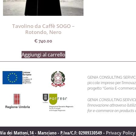
Tavolino da Caffè SOGO –
Rotondo, Nero
€
740.00
Aggiungi al carrello
GENIA CONSULTING SERVICE S.R.
piccole imprese per l’innovaz
progetto “Genia E-commerce” 
GENIA CONSULTING SERVICE S.R.
l’innovazione attraverso l’ut
for e-commerce on products 
Via dei Mattoni,14 - Marsciano - P.Iva/C.F: 02989330549 -
Privacy Policy