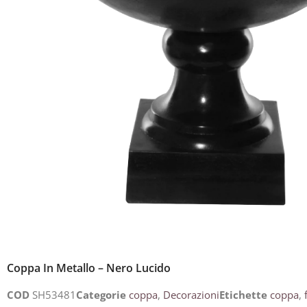
Coppa In Metallo – Nero Lucido
COD
SH53481
Categorie
coppa
,
Decorazioni
Etichette
coppa
,