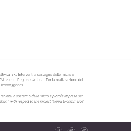
vità 3.7.1. Interventi a sostegno delle micro e
ITAL 2020 – Regione Umbria ‘ Per la realizzazione del
67H20001390007
terventi a sostegno delle micro e piccole imprese per
mbria “ with respect to the project “Genia E-commerce”