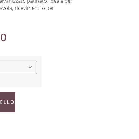
alvanizzato patinato, ideale per
avola, ricevimenti o per
00
RELLO