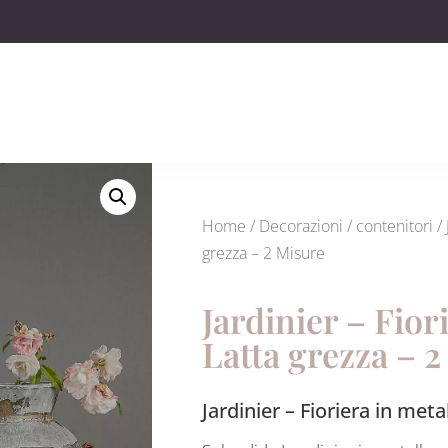
Home
/
Decorazioni
/
contenitori
/ 
grezza – 2 Misure
Jardinier – Fior
Latta grezza – 
Jardinier – Fioriera in meta