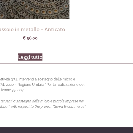
assoio in metallo – Anticato
€
58.00
Leggi tutto
vità 3.7.1. Interventi a sostegno delle micro e
ITAL 2020 – Regione Umbria ‘ Per la realizzazione del
67H20001390007
terventi a sostegno delle micro e piccole imprese per
mbria “ with respect to the project “Genia E-commerce”