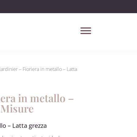
Jardinier – Fioriera in metallo – Latta
iera in metallo –
2 Misure
llo – Latta grezza