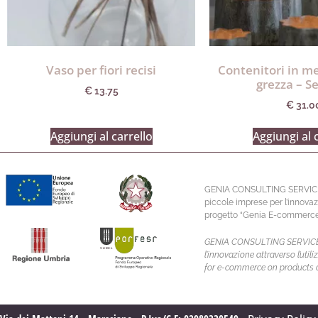
Vaso per fiori recisi
Contenitori in me
grezza – Se
€
13.75
€
31.0
Aggiungi al carrello
Aggiungi al 
GENIA CONSULTING SERVICE S.R.
piccole imprese per l’innovaz
progetto “Genia E-commerce” 
GENIA CONSULTING SERVICE S.R.
l’innovazione attraverso l’ut
for e-commerce on products 