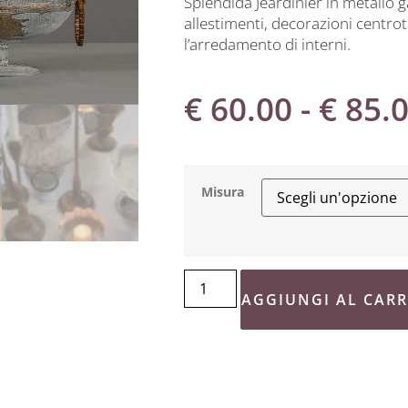
Splendida Jeardinier in metallo g
allestimenti, decorazioni centrot
l’arredamento di interni.
€
60.00
-
€
85.
Misura
AGGIUNGI AL CAR