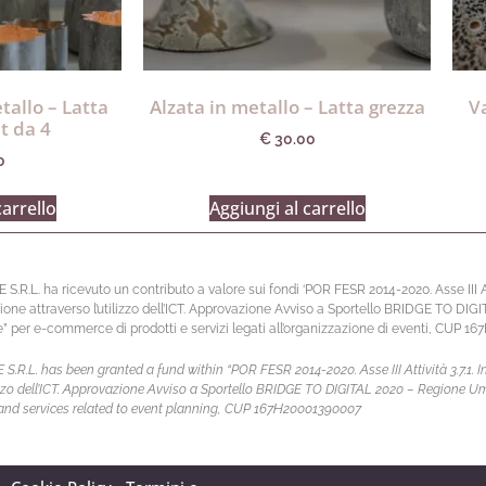
tallo – Latta
Alzata in metallo – Latta grezza
V
t da 4
€
30.00
0
carrello
Aggiungi al carrello
L. ha ricevuto un contributo a valore sui fondi ‘POR FESR 2014-2020. Asse III Atti
ione attraverso l’utilizzo dell’ICT. Approvazione Avviso a Sportello BRIDGE TO DIG
per e-commerce di prodotti e servizi legati all’organizzazione di eventi, CUP 1
L. has been granted a fund within “POR FESR 2014-2020. Asse III Attività 3.7.1. In
ilizzo dell’ICT. Approvazione Avviso a Sportello BRIDGE TO DIGITAL 2020 – Regione U
and services related to event planning, CUP 167H20001390007