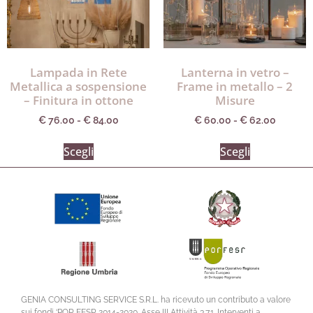
Lampada in Rete
Lanterna in vetro –
Metallica a sospensione
Frame in metallo – 2
– Finitura in ottone
Misure
€
76.00
-
€
84.00
€
60.00
-
€
62.00
Scegli
Scegli
GENIA CONSULTING SERVICE S.R.L. ha ricevuto un contributo a valore
sui fondi ‘POR FESR 2014-2020. Asse III Attività 3.7.1. Interventi a