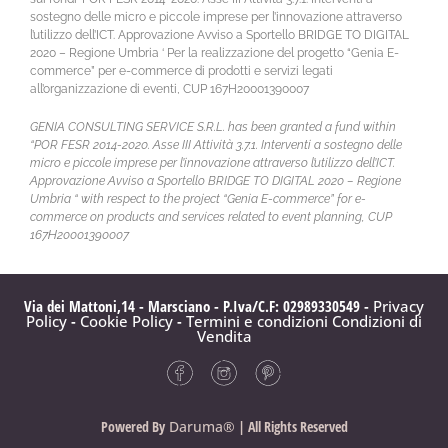
sostegno delle micro e piccole imprese per l’innovazione attraverso
l’utilizzo dell’ICT. Approvazione Avviso a Sportello BRIDGE TO DIGITAL
2020 – Regione Umbria ‘ Per la realizzazione del progetto “Genia E-
commerce” per e-commerce di prodotti e servizi legati
all’organizzazione di eventi, CUP 167H20001390007
GENIA CONSULTING SERVICE S.R.L. has been granted a fund within
“POR FESR 2014-2020. Asse III Attività 3.7.1. Interventi a sostegno delle
micro e piccole imprese per l’innovazione attraverso l’utilizzo dell’ICT.
Approvazione Avviso a Sportello BRIDGE TO DIGITAL 2020 – Regione
Umbria “ with respect to the project “Genia E-commerce” for e-
commerce on products and services related to event planning, CUP
167H20001390007
Via dei Mattoni,14 - Marsciano - P.Iva/C.F: 02989330549 -
Privacy
Policy
-
Cookie Policy
-
Termini e condizioni
Condizioni di
Vendita
Powered By
Daruma®
| All Rights Reserved