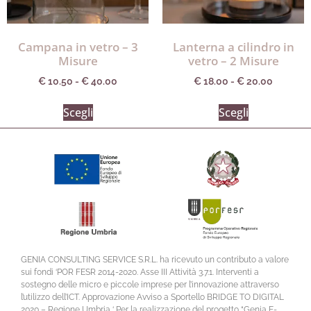
Campana in vetro – 3
Lanterna a cilindro in
Misure
vetro – 2 Misure
€
10.50
-
€
40.00
€
18.00
-
€
20.00
Scegli
Scegli
GENIA CONSULTING SERVICE S.R.L. ha ricevuto un contributo a valore
sui fondi ‘POR FESR 2014-2020. Asse III Attività 3.7.1. Interventi a
sostegno delle micro e piccole imprese per l’innovazione attraverso
l’utilizzo dell’ICT. Approvazione Avviso a Sportello BRIDGE TO DIGITAL
2020 – Regione Umbria ‘ Per la realizzazione del progetto “Genia E-