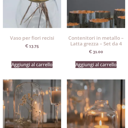
Vaso per fiori recisi
Contenitori in metallo –
Latta grezza – Set da 4
€
13.75
€
31.00
Aggiungi al carrello
Aggiungi al carrello