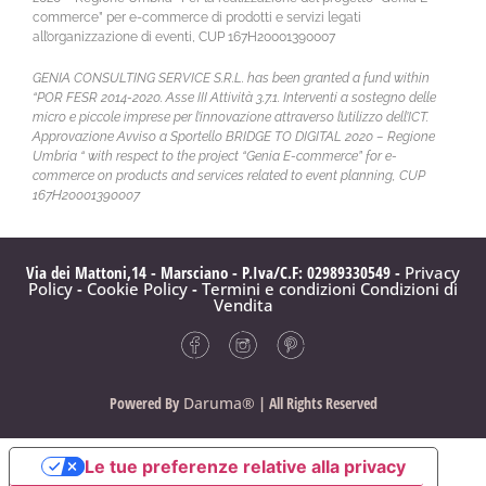
commerce” per e-commerce di prodotti e servizi legati
all’organizzazione di eventi, CUP 167H20001390007
GENIA CONSULTING SERVICE S.R.L. has been granted a fund within
“POR FESR 2014-2020. Asse III Attività 3.7.1. Interventi a sostegno delle
micro e piccole imprese per l’innovazione attraverso l’utilizzo dell’ICT.
Approvazione Avviso a Sportello BRIDGE TO DIGITAL 2020 – Regione
Umbria “ with respect to the project “Genia E-commerce” for e-
commerce on products and services related to event planning, CUP
167H20001390007
Via dei Mattoni,14 - Marsciano - P.Iva/C.F: 02989330549 -
Privacy
Policy
-
Cookie Policy
-
Termini e condizioni
Condizioni di
Vendita
Powered By
Daruma®
| All Rights Reserved
Le tue preferenze relative alla privacy