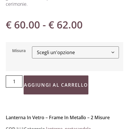
cerimonie.
€
60.00
-
€
62.00
Misura
AGGIUNGI AL CARRELLO
Lanterna In Vetro – Frame In Metallo – 2 Misure
COD
N/A
Categorie
lanterne
,
portacandele