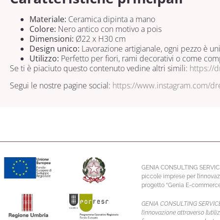
Materiale:
Ceramica dipinta a mano
Colore:
Nero antico con motivo a pois
Dimensioni:
Ø22 x H30 cm
Design unico:
Lavorazione artigianale, ogni pezzo è un
Utilizzo:
Perfetto per fiori, rami decorativi o come co
Se ti è piaciuto questo contenuto vedine altri simili:
https://
Segui le nostre pagine social:
https://www.instagram.com/d
GENIA CONSULTING SERVICE S.R.
piccole imprese per l’innovaz
progetto “Genia E-commerce” 
GENIA CONSULTING SERVICE S.R.
l’innovazione attraverso l’ut