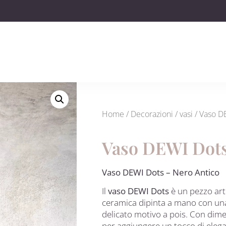
Home
/
Decorazioni
/
vasi
/ Vaso D
Vaso DEWI Dots
Vaso DEWI Dots – Nero Antico
Il
vaso DEWI Dots
è un pezzo arti
ceramica dipinta a mano con una
delicato motivo a pois. Con dim
per aggiungere un tocco di elega