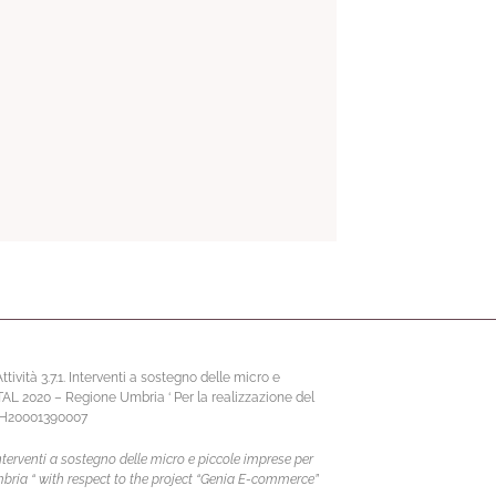
vità 3.7.1. Interventi a sostegno delle micro e
ITAL 2020 – Regione Umbria ‘ Per la realizzazione del
67H20001390007
terventi a sostegno delle micro e piccole imprese per
mbria “ with respect to the project “Genia E-commerce”