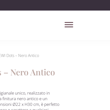
EWI Dots – Nero Antico
 – Nero Antico
gianale unico, realizzato in
 finitura nero antico e un
ensioni Ø22 x H30 cm, è perfetto
nza e carattere a qualsiasi