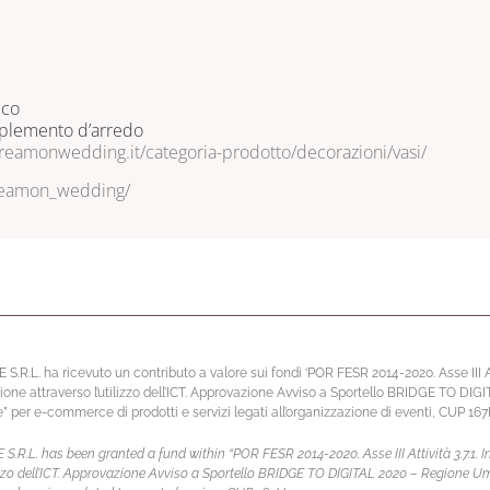
ico
mplemento d’arredo
dreamonwedding.it/categoria-prodotto/decorazioni/vasi/
reamon_wedding/
L. ha ricevuto un contributo a valore sui fondi ‘POR FESR 2014-2020. Asse III Atti
ione attraverso l’utilizzo dell’ICT. Approvazione Avviso a Sportello BRIDGE TO DIG
per e-commerce di prodotti e servizi legati all’organizzazione di eventi, CUP 1
L. has been granted a fund within “POR FESR 2014-2020. Asse III Attività 3.7.1. In
ilizzo dell’ICT. Approvazione Avviso a Sportello BRIDGE TO DIGITAL 2020 – Regione U