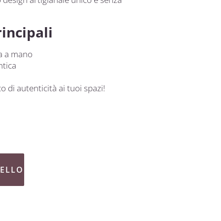
incipali
a a mano
ntica
 di autenticità ai tuoi spazi!
RELLO