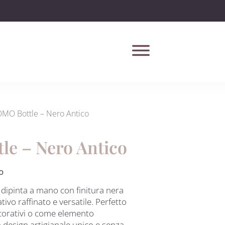
OMO Bottle – Nero Antico
le – Nero Antico
o
dipinta a mano con finitura nera
vo raffinato e versatile. Perfetto
ecorativi o come elemento
o design artigianale unico e senza