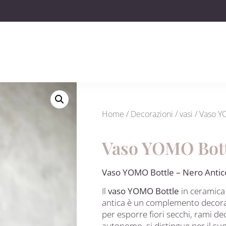
Home
/
Decorazioni
/
vasi
/ Vaso Y
Vaso YOMO Bott
Vaso YOMO Bottle – Nero Antic
Il
vaso YOMO Bottle
in ceramica 
antica è un complemento decorati
per esporre fiori secchi, rami d
autonomo, si distingue per il su