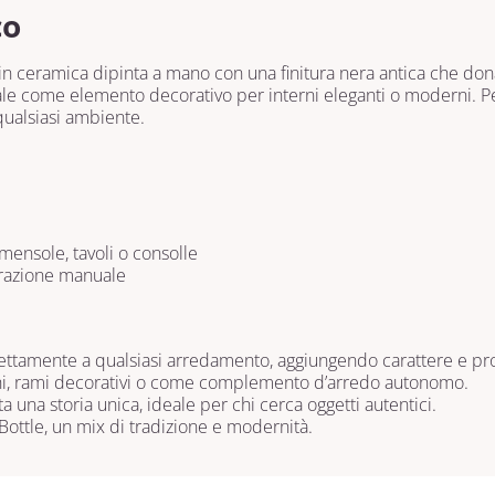
co
 in ceramica dipinta a mano con una finitura nera antica che dona
eale come elemento decorativo per interni eleganti o moderni. Perf
qualsiasi ambiente.
ensole, tavoli o consolle
orazione manuale
fettamente a qualsiasi arredamento, aggiungendo carattere e pr
chi, rami decorativi o come complemento d’arredo autonomo.
 una storia unica, ideale per chi cerca oggetti autentici.
Bottle, un mix di tradizione e modernità.