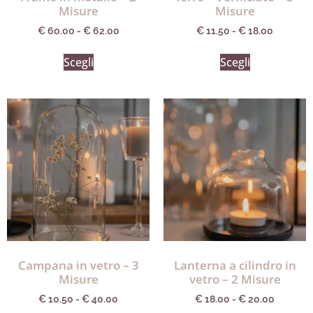
Misure
Misure
€
60.00
-
€
62.00
€
11.50
-
€
18.00
Scegli
Scegli
Campana in vetro – 3
Lanterna a cilindro in
Misure
vetro – 2 Misure
€
10.50
-
€
40.00
€
18.00
-
€
20.00