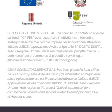
GENIA CONSULTING SERVICE S.R.L. ha ricevuto un contributo a valore
sui fondi ‘POR FESR 2014-2020. Asse III Attività 3.7.1. Interventi a
sostegno delle micro e piccole imprese per l’innovazione attraverso
l’utilizzo dell’ICT. Approvazione Avviso a Sportello BRIDGE TO DIGITAL
2020 – Regione Umbria ‘ Per la realizzazione del progetto “Genia E-
commerce” per e-commerce di prodotti e servizi legati
all’organizzazione di eventi, CUP 167H20001390007
GENIA CONSULTING SERVICE S.R.L. has been granted a fund within
“POR FESR 2014-2020. Asse III Attività 3.7.1. Interventi a sostegno delle
micro e piccole imprese per l’innovazione attraverso l’utilizzo dell’ICT.
Approvazione Avviso a Sportello BRIDGE TO DIGITAL 2020 – Regione
Umbria “ with respect to the project “Genia E-commerce” for e-
commerce on products and services related to event planning, CUP
167H20001390007